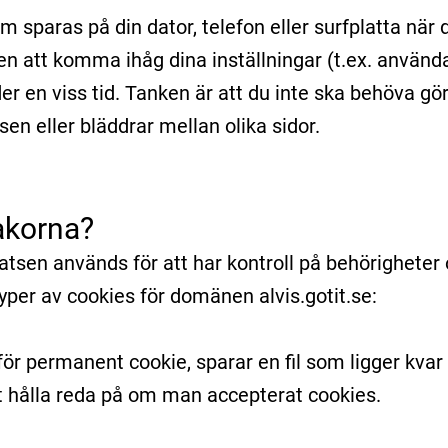
m sparas på din dator, telefon eller surfplatta nä
n att komma ihåg dina inställningar (t.ex. använda
r en viss tid. Tanken är att du inte ska behöva gö
en eller bläddrar mellan olika sidor.
akorna?
tsen används för att har kontroll på behörighete
typer av cookies för domänen alvis.gotit.se:
för permanent cookie, sparar en fil som ligger kva
tt hålla reda på om man accepterat cookies.